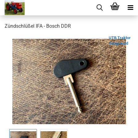
Zündschlüßel IFA - Bosch DDR
UTB Traktor
Sengewald