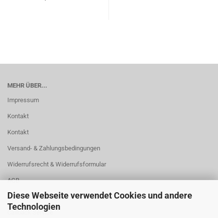
MEHR ÜBER...
Impressum
Kontakt
Kontakt
Versand- & Zahlungsbedingungen
Widerrufsrecht & Widerrufsformular
AGB
Diese Webseite verwendet Cookies und andere
Privatsphäre und Datenschutz
Technologien
Callback Service