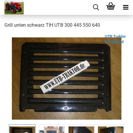
Grill unten schwarz TIH UTB 300 445 550 640
UTB Traktor
Sengewald